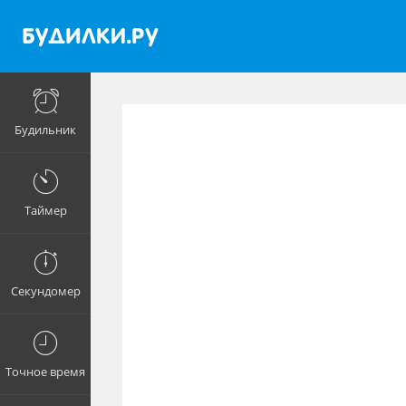
Будильник
Таймер
Секундомер
Точное время