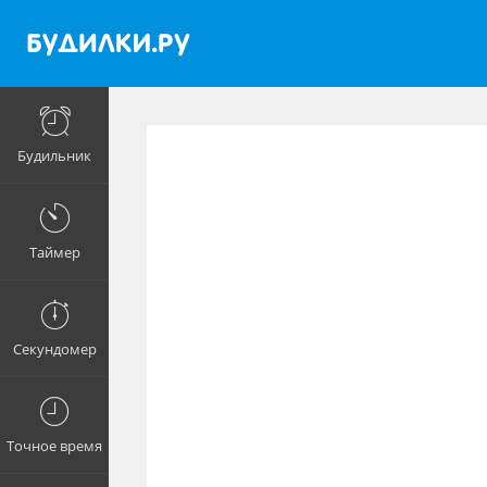
Будильник
Таймер
Секундомер
Точное время