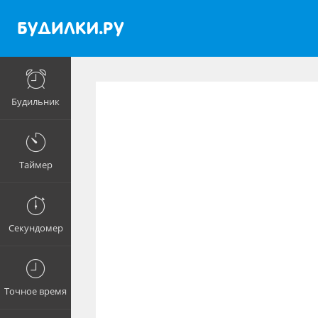
Будильник
Таймер
Секундомер
Точное время