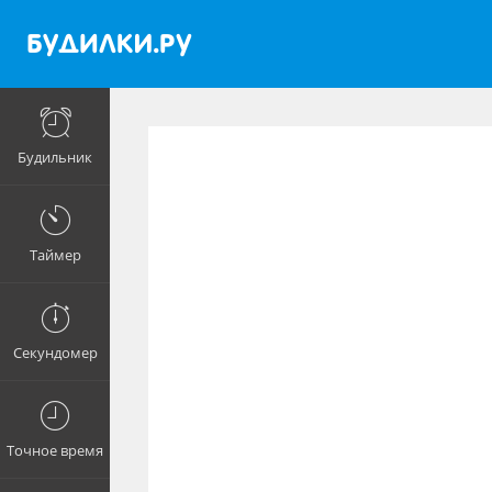
Будильник
Таймер
Секундомер
Точное время