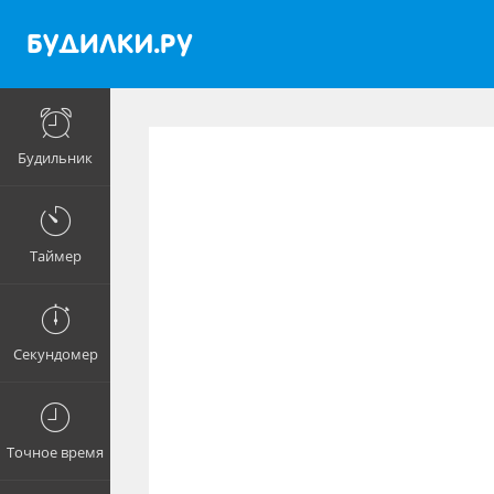
Будильник
Таймер
Секундомер
Точное время