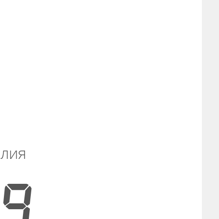
алия
00