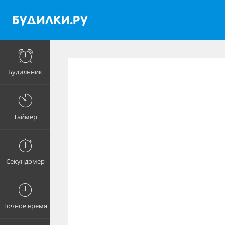
Будильник
Таймер
Секундомер
Точное время