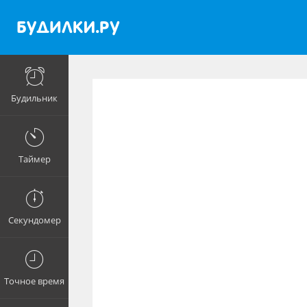
Будильник
Таймер
Секундомер
Точное время