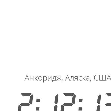
Анкоридж, Аляска, СШ
2:12:1