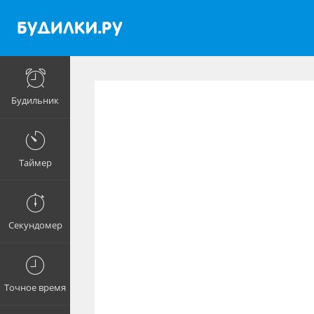
Будильник
Таймер
Секундомер
Точное время