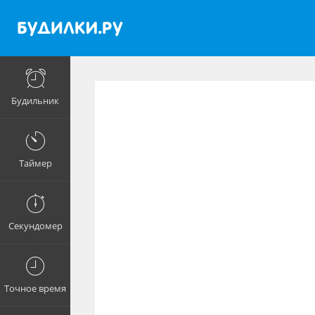
Будильник
Таймер
Секундомер
Точное время