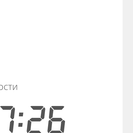
ости
7:25